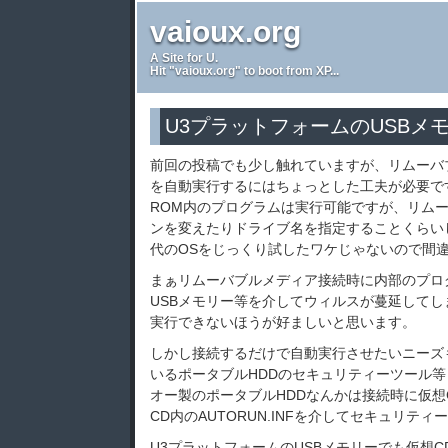
vaioux.org
A Site for U.
Hit "vaioux.org" to boot from XP...
U3プラットフォームのUSBメ
前回の投稿でも少し触れていますが、リムーバ
を自動実行するにはちょっとした工夫が必要です。W
ROM内のプログラムは実行可能ですが、リム
ンを変えたりドライブ名を指定することくらい
代のOSをじっくり試したワケじゃないので間
まぁリムーバブルメディア接続時に内部のプロ
USBメモリー等を介してウィルスが蔓延して
実行できないほうが好ましいと思います。
しかし接続するだけで自動実行させたいニーズ
いるポータブルHDDのセキュリティーツール
オー製のポータブルHDDなんかは接続時に仮想C
CD内のAUTORUN.INFを介してセキュリテ
U3プラットフォームのUSBメモリーでも仮想C